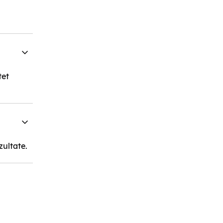
tet
zultate.