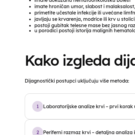
imate dokazanu hematoonkološku bolest
imate hroničan umor, slabost i malaksalost
primetite učestale infekcije ili uvećane limf
javljaju se krvarenja, modrice ili krv u stoli
postoji gubitak telesne mase bez jasnog ra
u porodici postoji istorija malignih hematolo
Kako izgleda dij
Dijagnostički postupci uključuju više metoda:
Laboratorijske analize krvi – prvi korak 
Periferni razmaz krvi – detaljna analiza i