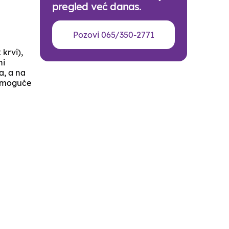
pregled već danas.
Pozovi 065/350-2771
krvi),
ni
a, a na
u moguće