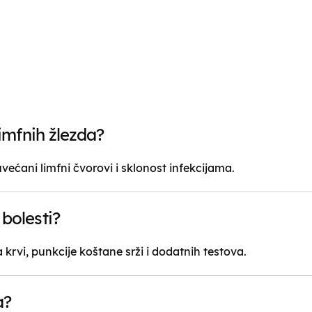
limfnih žlezda?
uvećani limfni čvorovi i sklonost infekcijama.
bolesti?
krvi, punkcije koštane srži i dodatnih testova.
a?