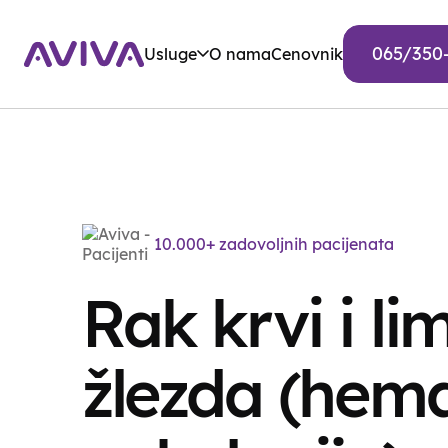
065/350
Usluge
O nama
Cenovnik
10.000+ zadovoljnih pacijenata
Rak krvi i li
žlezda (hem