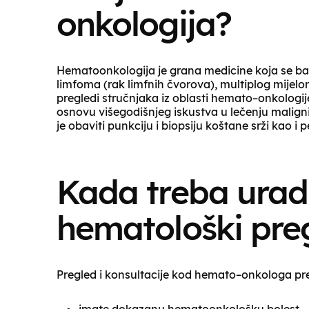
onkologija?
Hematoonkologija je grana medicine koja se bavi
limfoma (rak limfnih čvorova), multiplog mijelo
pregledi stručnjaka iz oblasti hemato–onkologij
osnovu višegodišnjeg iskustva u lečenju malign
je obaviti punkciju i biopsiju koštane srži kao i p
Kada treba uradi
hematološki pre
Pregled i konsultacije kod hemato–onkologa pre