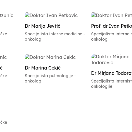
Dr Marija Jevtić
Prof. dr Ivan Petk
ičke
Specijalista interne medicine -
Specijalista interne 
onkolog
onkolog
ić
Dr Marina Cekić
Dr Mirjana Todoro
ičke
Specijalista pulmologije -
onkolog
Specijalista internis
onkologije
ičke