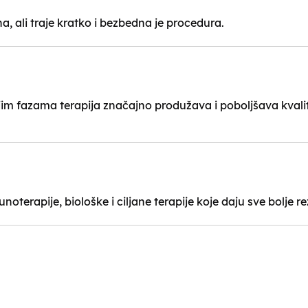
na, ali traje kratko i bezbedna je procedura.
jim fazama terapija značajno produžava i poboljšava kvali
oterapije, biološke i ciljane terapije koje daju sve bolje re