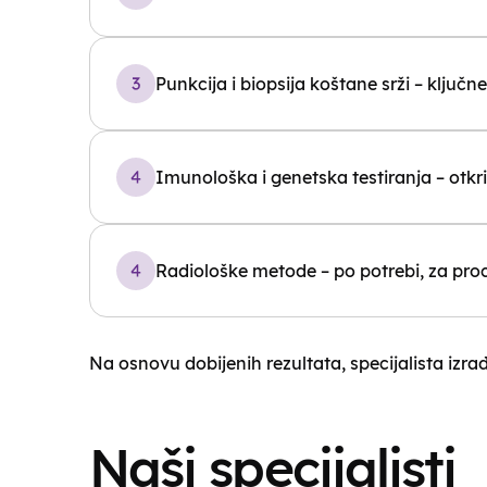
Punkcija i biopsija koštane srži – ključ
Imunološka i genetska testiranja – otkr
Radiološke metode – po potrebi, za proc
Na osnovu dobijenih rezultata, specijalista izrađ
Naši specijalisti