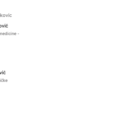
ović
medicine -
vić
tičke