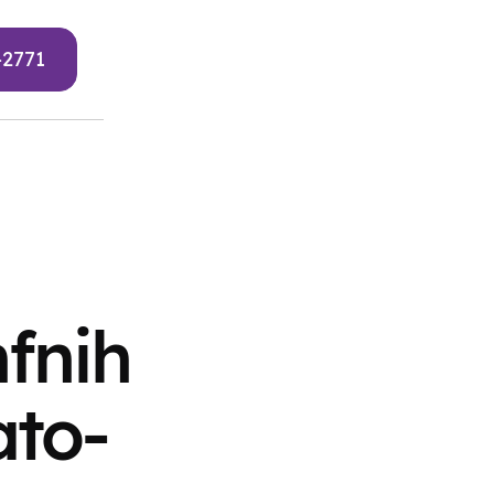
-2771
mfnih
ato-