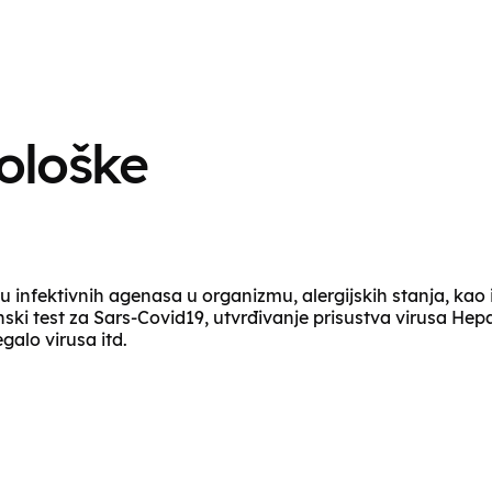
ološke
u infektivnih agenasa u organizmu, alergijskih stanja, kao 
ki test za Sars-Covid19, utvrđivanje prisustva virusa Hepa
alo virusa itd.