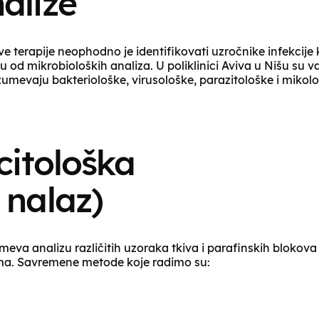
alize
 terapije neophodno je identifikovati uzročnike infekcije k
od mikrobioloških analiza. U poliklinici Aviva u Nišu su 
umevaju bakteriološke, virusološke, parazitološke i mikol
citološka
 nalaz)
meva analizu različitih uzoraka tkiva i parafinskih blokova
ma. Savremene metode koje radimo su: