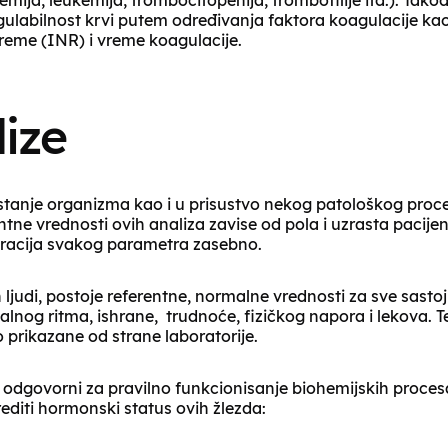
emija, leukemija, trombocitopenija, trombofilije itd.). Tako
gulabilnost krvi putem određivanja faktora koagulacije kao
reme (INR) i vreme koagulacije.
ize
 stanje organizma kao i u prisustvo nekog patološkog proc
tne vrednosti ovih analiza zavise od pola i uzrasta pacijen
tracija svakog parametra zasebno.
 ljudi, postoje referentne, normalne vrednosti za sve sasto
jalnog ritma, ishrane, trudnoće, fizičkog napora i lekova. T
 prikazane od strane laboratorije.
odgovorni za pravilno funkcionisanje biohemijskih proces
editi hormonski status ovih žlezda: