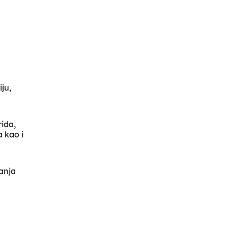
ju,
rida,
a kao i
anja