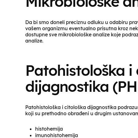
Mikrobiološke an
Da bi smo doneli preciznu odluku u odabiru prave
vašem organizmu eventualno prisutna kroz neku 
dostupne sve mikrobiološke analize koje podraz
analize.
Patohistološka i 
dijagnostika (PH
Patohistološka i citološka dijagnostika podrazu
koji su prethodno obrađeni u drugim ustanova
histohemija
imunohistohemija