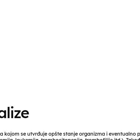
lize
ka kojom se utvrđuje opšte stanje organizma i eventualno p