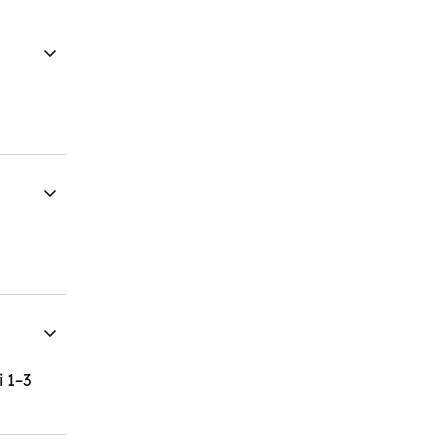
i 1–3