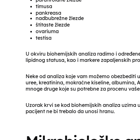
timusa
pankreasa
nadbubrežne žlezde
štitaste žlezde
ovariuma
testisa
U okviru biohemijskih analiza radimo i određene 
lipidnog statusa, kao i markere zapaljenskih pr
Neke od analiza koje vam možemo obezbediti u pol
uree, kreatinina, mokraćne kiseline, albumina, A
mnoge druge koje su potrebne za procenu vašeg
Uzorak krvi se kod biohemijskih analiza uzima 
pacijent ne bi trebalo da unosi hranu.