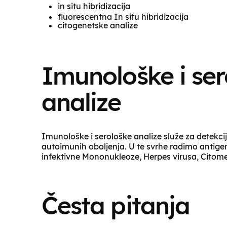
in situ hibridizacija
fluorescentna In situ hibridizacija
citogenetske analize
Imunološke i ser
analize
Imunološke i serološke analize služe za detekcij
autoimunih oboljenja. U te svrhe radimo antigens
infektivne Mononukleoze, Herpes virusa, Citomeg
Česta pitanja