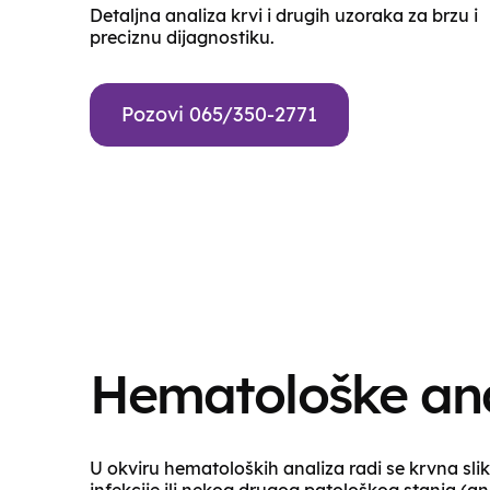
Detaljna analiza krvi i drugih uzoraka za brzu i
preciznu dijagnostiku.
Pozovi 065/350-2771
Hematološke ana
U okviru hematoloških analiza radi se krvna sli