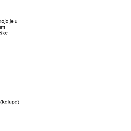
oja je u
vam
oške
 (kalupa)