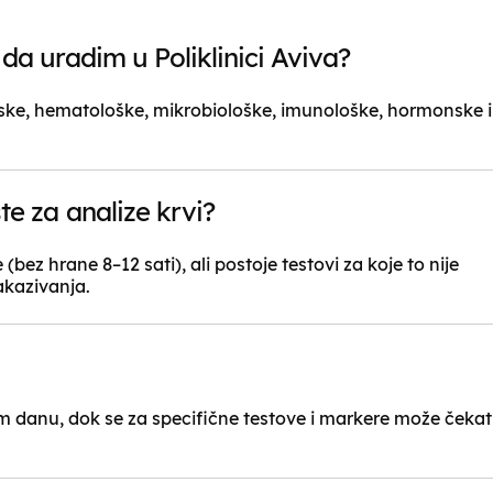
da uradim u Poliklinici Aviva?
ijske, hematološke, mikrobiološke, imunološke, hormonske i
e za analize krvi?
(bez hrane 8–12 sati), ali postoje testovi za koje to nije
akazivanja.
om danu, dok se za specifične testove i markere može čekat