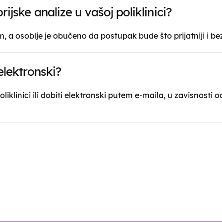
jske analize u vašoj poliklinici?
, a osoblje je obučeno da postupak bude što prijatniji i bez
elektronski?
liklinici ili dobiti elektronski putem e-maila, u zavisnosti o