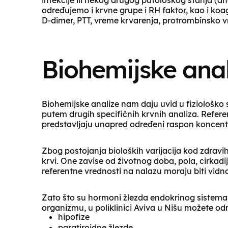
infekcije ili nekog drugog patološkog stanja (an
određujemo i krvne grupe i RH faktor, kao i koa
D-dimer, PTT, vreme krvarenja, protrombinsko v
Biohemijske anal
Biohemijske analize nam daju uvid u fiziološko
putem drugih specifičnih krvnih analiza. Referen
predstavljaju unapred određeni raspon koncen
Zbog postojanja bioloških varijacija kod zdravih
krvi. One zavise od životnog doba, pola, cirkadi
referentne vrednosti na nalazu moraju biti vidno
Zato što su hormoni žlezda endokrinog sistema 
organizmu, u poliklinici Aviva u Nišu možete odr
hipofize
paratiroidne žlezde