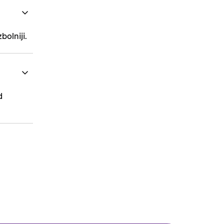
bolniji.
d