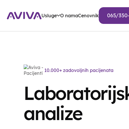
065/350
Usluge
O nama
Cenovnik
10.000+ zadovoljnih pacijenata
Laboratorijs
analize