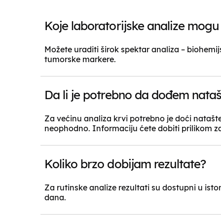
Koje laboratorijske analize mogu 
Možete uraditi širok spektar analiza – biohem
tumorske markere.
Da li je potrebno da dođem natašt
Za većinu analiza krvi potrebno je doći natašte 
neophodno. Informaciju ćete dobiti prilikom z
Koliko brzo dobijam rezultate?
Za rutinske analize rezultati su dostupni u ist
dana.