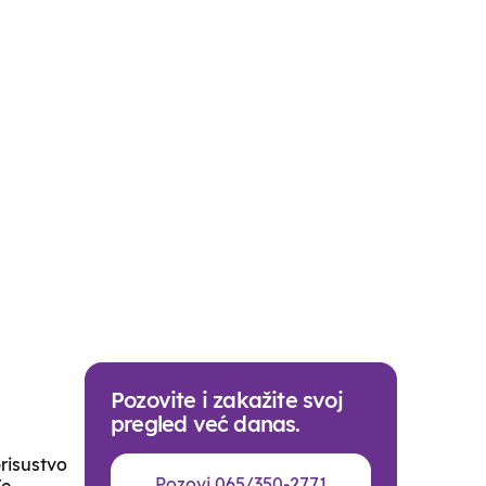
Pozovite i zakažite svoj
pregled već danas.
risustvo
Pozovi 065/350-2771