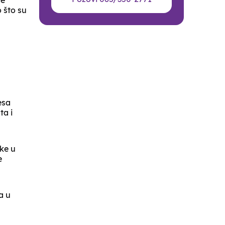
đe
 što su
esa
ta i
jke u
e
a u