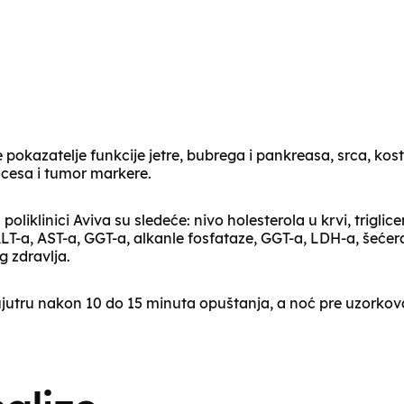
pokazatelje funkcije jetre, bubrega i pankreasa, srca, kosti
ocesa i tumor markere.
iklinici Aviva su sledeće: nivo holesterola u krvi, triglice
LT-a, AST-a, GGT-a, alkanle fosfataze, GGT-a, LDH-a, šećer
 zdravlja.
ujutru nakon 10 do 15 minuta opuštanja, a noć pre uzorkov